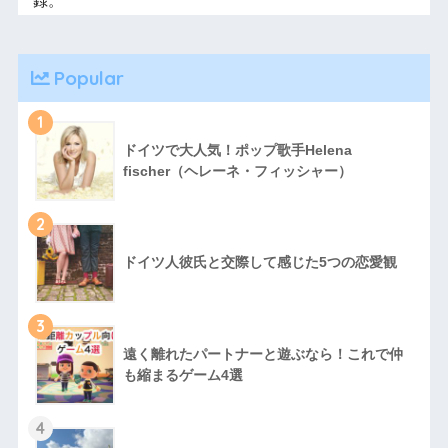
録。
Popular
1
ドイツで大人気！ポップ歌手Helena
fischer（ヘレーネ・フィッシャー）
2
ドイツ人彼氏と交際して感じた5つの恋愛観
3
遠く離れたパートナーと遊ぶなら！これで仲
も縮まるゲーム4選
4